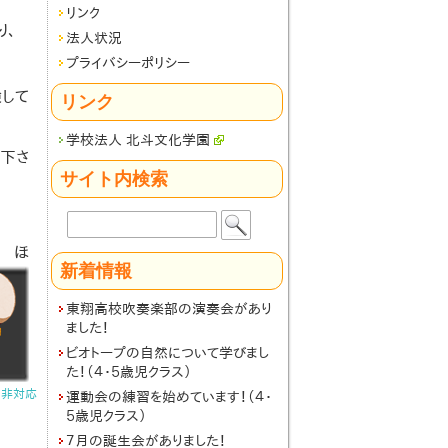
リンク
り、
法人状況
プライバシーポリシー
して
リンク
学校法人 北斗文化学園
て下さ
サイト内検索
検
索:
ほ
新着情報
東翔高校吹奏楽部の演奏会があり
ました！
ビオトープの自然について学びまし
た！（４・５歳児クラス）
ト非対応
運動会の練習を始めています！（４・
５歳児クラス）
７月の誕生会がありました！