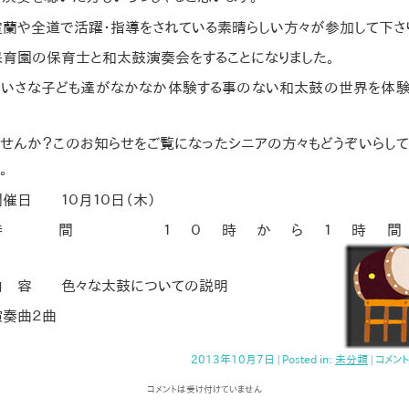
室蘭や全道で活躍・指導をされている素晴らしい方々が参加して下さ
保育園の保育士と和太鼓演奏会をすることになりました。
ちいさな子ども達がなかなか体験する事のない和太鼓の世界を体験
ませんか？このお知らせをご覧になったシニアの方々もどうぞいらし
。
開催日 １０月１０日（木）
時 間 １０時から１時間
ど
内 容 色々な太鼓についての説明
演奏曲２曲
2013年10月7日 | Posted in:
未分類
|
コメン
コメントは受け付けていません