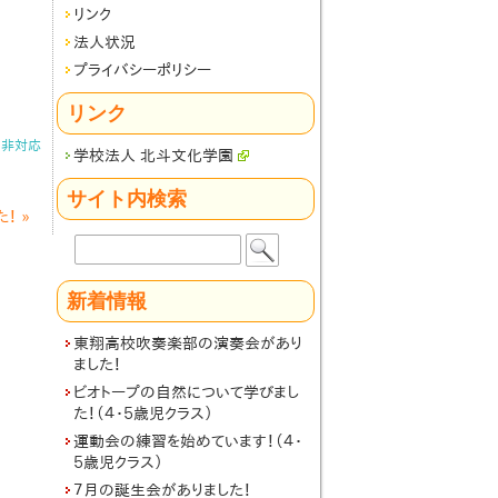
リンク
法人状況
プライバシーポリシー
リンク
ト非対応
学校法人 北斗文化学園
サイト内検索
た！
»
検
索:
新着情報
東翔高校吹奏楽部の演奏会があり
ました！
ビオトープの自然について学びまし
た！（４・５歳児クラス）
運動会の練習を始めています！（４・
５歳児クラス）
７月の誕生会がありました！