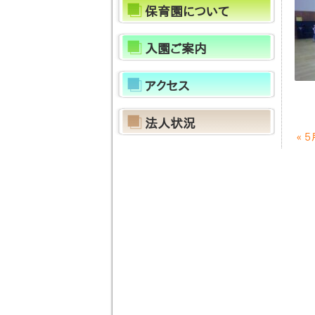
保育園について
入園ご案内
アクセス
法人状況
«
５