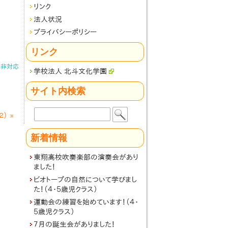
リンク
法人状況
プライバシーポリシー
リンク
ト非対応
学校法人 北斗文化学園
サイト内検索
検
２）
»
索:
新着情報
東翔高校吹奏楽部の演奏会があり
ました！
ビオトープの自然について学びまし
た！（４・５歳児クラス）
運動会の練習を始めています！（４・
５歳児クラス）
７月の誕生会がありました！