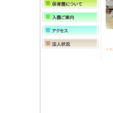
保育園について
入園ご案内
アクセス
法人状況
«
リ